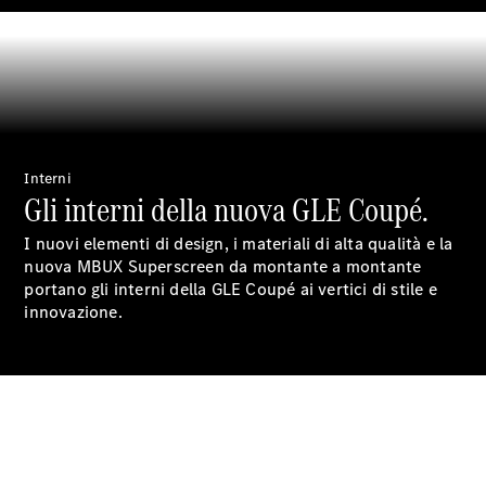
commerciale
Interni
Gli interni della nuova GLE Coupé.
I nuovi elementi di design, i materiali di alta qualità e la
nuova MBUX Superscreen da montante a montante
portano gli interni della GLE Coupé ai vertici di stile e
Manutenzione
innovazione.
Riparazione
Assistenza e
garanzia
commerciale
Richiamo
di vetture
(VRS)