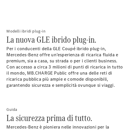
Parti di
ricambio
Accessori
Modelli ibridi plug-in
La nuova GLE ibrido plug-in.
Per i conducenti della GLE Coupé ibrido plug-in,
Mercedes-Benz offre un’esperienza di ricarica fluida e
Opuscolo
premium, sia a casa, su strada o per i clienti business.
digitale
Con accesso a circa 3 milioni di punti di ricarica in tutto
Accessori
il mondo, MB.CHARGE
Public
offre una delle reti di
per auto
ricarica pubblica più ampie e comode disponibili,
Collezione
garantendo sicurezza e semplicità ovunque si viaggi.
Istruzioni
d'uso
Fissa un
Guida
appuntamento
La sicurezza prima di tutto.
per
l'assistenza
Mercedes-Benz è pioniera nelle innovazioni per la