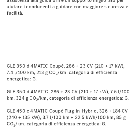
assistenza alla guida offre un supporto migliorato per
La nostra
aiutare i conducenti a guidare con maggiore sicurezza e
ditta
facilità.
Lavori &
carriera
Modulo di
contatto
Fissa un
appuntamento
per
GLE 350 d 4MATIC Coupé, 286 + 23 CV (210 + 17 kW),
l'assistenza
7.4 l/100 km, 213 g CO
/km, categoria di efficienza
2
energetica:
G.
GLE 350 d 4MATIC, 286 + 23 CV (210 + 17 kW), 7.5 l/100
km, 324 g CO
/km, categoria di efficienza energetica:
G.
2
GLE 450 e 4MATIC Coupé Plug-in-Hybrid, 326 + 184 CV
(240 + 135 kW), 3.7 l/100 km + 22.5 kWh/100 km, 85 g
CO
/km, categoria di efficienza energetica:
G.
2