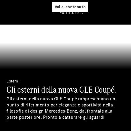
Vai al contenuto
Fornitore / protezione dati
Fissa un
appuntamento
per
l'assistenza
Digital
Extras
Soluzioni di
ricarica
Ricarica in
viaggio
Assistenza
Esterni
per
Gli esterni della nuova GLE Coupé.
incidenti e
guasti
Gli esterni della nuova GLE Coupé rappresentano un
Cerchi e
punto di riferimento per eleganza e sportività nella
ruote
filosofia di design Mercedes-Benz, dal frontale alla
Manutenzione,
parte posteriore. Pronto a catturare gli sguardi.
riparazione e
garanzia