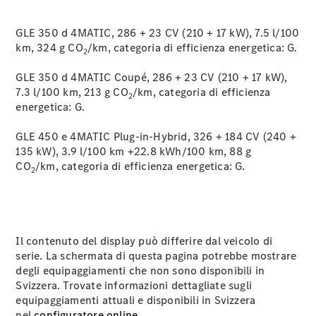
Fornitore /
protezione dati
GLE 350 d 4MATIC, 286 + 23 CV (210 + 17 kW), 7.5 l/100
km, 324 g CO
/km, categoria di efficienza energetica:
G.
2
GLE 350 d 4MATIC Coupé, 286 + 23 CV (210 + 17 kW),
7.3 l/100 km, 213 g CO
/km, categoria di efficienza
2
energetica:
G.
GLE 450 e 4MATIC Plug-in-Hybrid, 326 + 184 CV (240 +
135 kW), 3.9 l/100 km +22.8 kWh/100 km, 88 g
CO
/km, categoria di efficienza energetica:
G.
2
Il contenuto del display può differire dal veicolo di
serie. La schermata di questa pagina potrebbe mostrare
degli equipaggiamenti che non sono disponibili in
Svizzera. Trovate informazioni dettagliate sugli
equipaggiamenti attuali e disponibili in Svizzera
nel
configuratore online
.