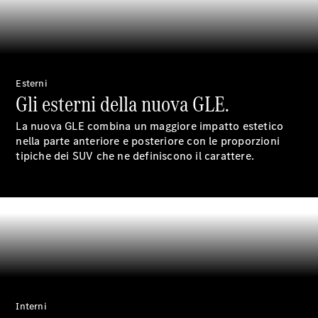
commerciale
Esterni
Gli esterni della nuova GLE.
La nuova GLE combina un maggiore impatto estetico
nella parte anteriore e posteriore con le proporzioni
tipiche dei SUV che ne definiscono il carattere.
Manutenzione
Riparazione
Assistenza e
garanzia
commerciale
Richiamo
di vetture
(VRS)
Interni