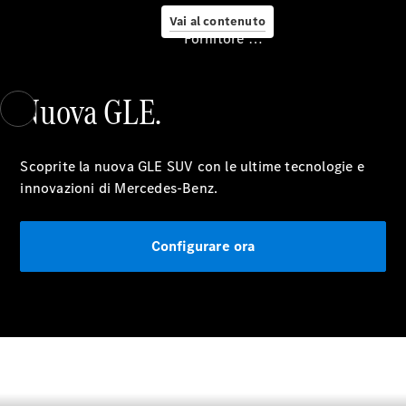
Vai al contenuto
Fornitore / protezione dati
Fissa un
appuntamento
per
Nuova GLE.
l'assistenza
Digital
Extras
Scoprite la nuova GLE SUV con le ultime tecnologie e
Soluzioni di
innovazioni di Mercedes-Benz.
ricarica
Ricarica in
viaggio
Assistenza
Configurare ora
per
incidenti e
guasti
Cerchi e
ruote
Manutenzione,
riparazione e
garanzia