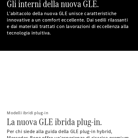
Gli interni della nuova GLE.
Parti di
ricambio
L'abitacolo della nuova GLE unisce caratteristiche
Accessori
innovative a un comfort eccellente. Dai sedili rilassanti
e dai materiali trattati con lavorazioni di eccellenza alla
tecnologia intuitiva.
Opuscolo
digitale
Accessori
per auto
Collezione
Istruzioni
d'uso
Modelli ibridi plug-in
Fissa un
La nuova GLE ibrida plug-in.
appuntamento
per
Per chi siede alla guida della GLE plug-in hybrid,
l'assistenza
Mercedes-Benz offre un'esperienza di ricarica premium