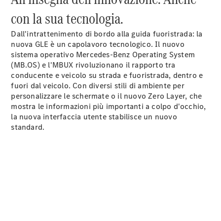
La nostra
con la sua tecnologia.
ditta
Lavori &
Dall'intrattenimento di bordo alla guida fuoristrada: la
carriera
nuova GLE è un capolavoro tecnologico. Il nuovo
sistema operativo Mercedes-Benz Operating System
Modulo di
(MB.OS) e l'MBUX rivoluzionano il rapporto tra
contatto
conducente e veicolo su strada e fuoristrada, dentro e
Fissa un
fuori dal veicolo. Con diversi stili di ambiente per
appuntamento
personalizzare le schermate o il nuovo Zero Layer, che
per
mostra le informazioni più importanti a colpo d'occhio,
l'assistenza
la nuova interfaccia utente stabilisce un nuovo
standard.