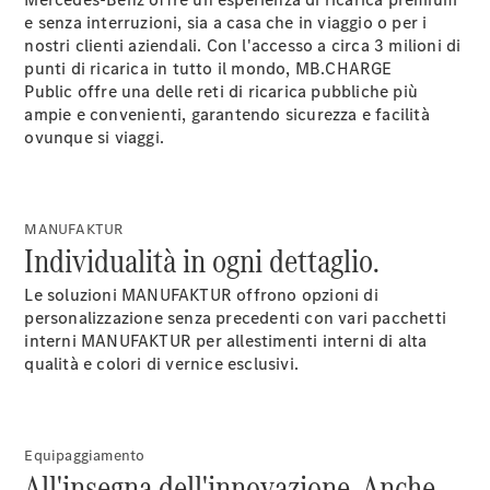
e senza interruzioni, sia a casa che in viaggio o per i
nostri clienti aziendali. Con l'accesso a circa 3 milioni di
punti di ricarica in tutto il mondo, MB.CHARGE
Public
offre una delle reti di ricarica pubbliche più
ampie e convenienti, garantendo sicurezza e facilità
ovunque si viaggi.
Notizie su di
MANUFAKTUR
noi
Individualità in ogni dettaglio.
Le soluzioni MANUFAKTUR offrono opzioni di
personalizzazione senza precedenti con vari pacchetti
interni MANUFAKTUR per allestimenti interni di alta
qualità e colori di vernice
esclusivi.
Sedi e orari
d'apertura
Equipaggiamento
All'insegna dell'innovazione. Anche
Interlocutore