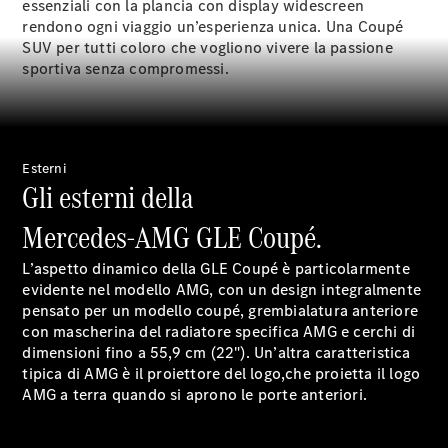
essenziali con la plancia con display widescreen
commerciale
rendono ogni viaggio un’esperienza unica. Una Coupé
SUV per tutti coloro che vogliono vivere la passione
sportiva senza compromessi.
Esterni
Gli esterni della
Mercedes-AMG GLE Coupé.
L’aspetto dinamico della GLE Coupé è particolarmente
Manutenzione
evidente nel modello AMG, con un design integralmente
Riparazione
pensato per un modello coupé, grembialatura anteriore
Assistenza e
con mascherina del radiatore specifica AMG e cerchi di
garanzia
dimensioni fino a 55,9 cm (22"). Un’altra caratteristica
commerciale
tipica di AMG è il proiettore del logo,che proietta il logo
Richiamo
AMG a terra quando si aprono le porte anteriori.
di vetture
(VRS)