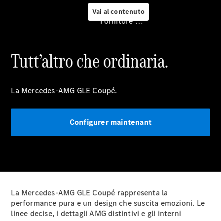
Vai al contenuto
Fornitore / protezione dati
Fissa un
appuntamento
per
Tutt’altro che ordinaria.
l'assistenza
Digital
Extras
La Mercedes-AMG GLE Coupé.
Soluzioni di
ricarica
Ricarica in
Configurer maintenant
viaggio
Assistenza
per
incidenti e
guasti
Cerchi e
ruote
La Mercedes-AMG GLE Coupé rappresenta la
Manutenzione,
performance pura e un design che suscita emozioni. Le
riparazione e
linee decise, i dettagli AMG distintivi e gli interni
garanzia