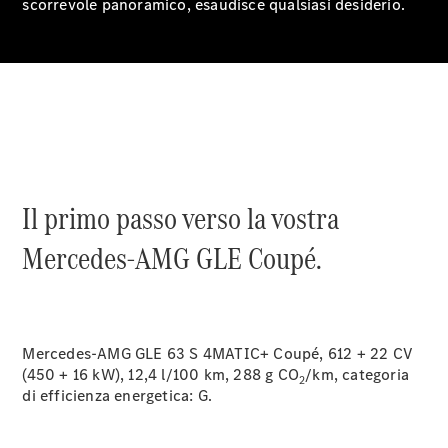
scorrevole panoramico, esaudisce qualsiasi desiderio.
Notizie su di
Il primo passo verso la vostra
noi
Mercedes-AMG GLE Coupé.
Mercedes-AMG GLE 63 S 4MATIC+ Coupé, 612 + 22 CV
(450 + 16 kW), 12,4 l/100 km, 288 g CO
/km, categoria
2
Sedi e orari
di efficienza energetica:
G.
d'apertura
Interlocutore